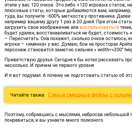
этапе у вас 120 очков. Это либо +120 игровых статов, 
плюсовые статы, которые добавляются вам, например,
туда, вы получите −600% меткости у противника. Далее
например вашему другу 1 раз в 20 дней. При этом стат
загрузить свое изображение или
воспользоваться
теми,
будет удален, восстанавливаться не будет, стоимость 
— Пересчитать. Она покажет, сколько очков осталось, е
игроки — «имянка» у вас. Думаю, бои на просторах Ape
персонаж становится заметно сильнее.» width=»200″ heig
Приветствую друзья. Сегодня я бы хотел рассказать пр
несколько. И причем не первого уровня.
И я вот подумал. А почему не подготовить статью об эт
Самые смешные фейлы с зельями
Читайте также:
Поэтому, собравшись с мыслями, набросав небольшой пл
понравиться, и вы узнаете много полезного.