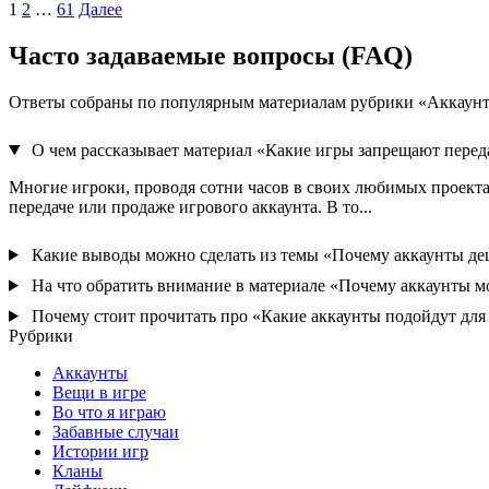
Пагинация
1
2
…
61
Далее
записей
Часто задаваемые вопросы (FAQ)
Ответы собраны по популярным материалам рубрики «Аккаун
О чем рассказывает материал «Какие игры запрещают перед
Многие игроки, проводя сотни часов в своих любимых проекта
передаче или продаже игрового аккаунта. В то...
Какие выводы можно сделать из темы «Почему аккаунты де
На что обратить внимание в материале «Почему аккаунты мо
Почему стоит прочитать про «Какие аккаунты подойдут для
Рубрики
Аккаунты
Вещи в игре
Во что я играю
Забавные случаи
Истории игр
Кланы