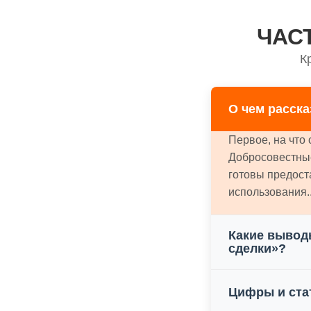
ЧАС
К
О чем расск
Первое, на что 
Добросовестные
готовы предост
использования..
Какие вывод
сделки»?
Цифры и ста