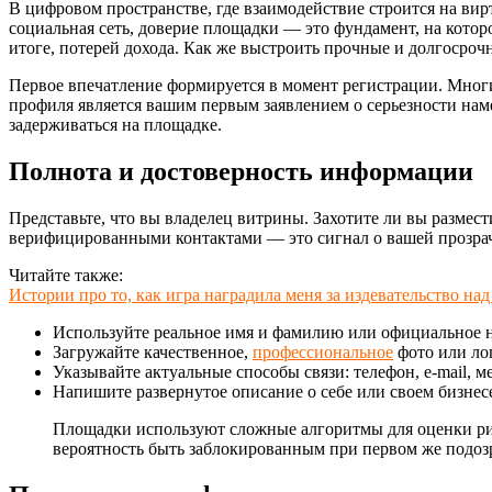
В цифровом пространстве, где взаимодействие строится на вир
социальная сеть, доверие площадки — это фундамент, на котор
итоге, потерей дохода. Как же выстроить прочные и долгосро
Первое впечатление формируется в момент регистрации. Многи
профиля является вашим первым заявлением о серьезности нам
задерживаться на площадке.
Полнота и достоверность информации
Представьте, что вы владелец витрины. Захотите ли вы размес
верифицированными контактами — это сигнал о вашей прозрач
Читайте также:
Истории про то, как игра наградила меня за издевательство на
Используйте реальное имя и фамилию или официальное 
Загружайте качественное,
профессиональное
фото или ло
Указывайте актуальные способы связи: телефон, e-mail, 
Напишите развернутое описание о себе или своем бизнесе
Площадки используют сложные алгоритмы для оценки р
вероятность быть заблокированным при первом же подозр