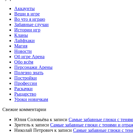
Аккаунты
Вещи в игре
Во что я играю
Забавные случаи
Истории игр
Кланы
Лайфхаки
Магия
Новости
Об игре Арена
Обо всём
Персонажи Арены
Полезно знать
Постройки
Профессии
Раскачки
Рыцарство
Уроки новичкам
Свежие комментарии
Юлия Соловьёва
к записи
Самые забавные глюки с теням
Зритель
к записи
Самые забавные глюки с тенями и отра
Николай Петрович
к записи
Самые забавные глюки с тен