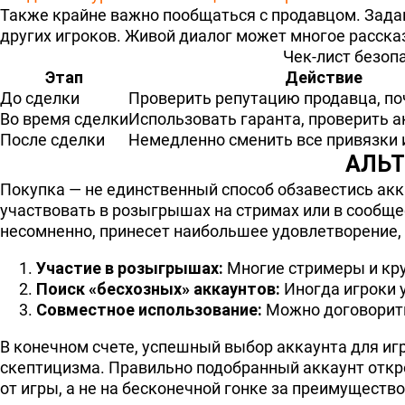
Также крайне важно пообщаться с продавцом. Задава
других игроков. Живой диалог может многое рассказ
Чек-лист безоп
Этап
Действие
До сделки
Проверить репутацию продавца, п
Во время сделки
Использовать гаранта, проверить а
После сделки
Немедленно сменить все привязки 
АЛЬТ
Покупка — не единственный способ обзавестись акк
участвовать в розыгрышах на стримах или в сообщест
несомненно, принесет наибольшее удовлетворение, 
Участие в розыгрышах:
Многие стримеры и кр
Поиск «бесхозных» аккаунтов:
Иногда игроки у
Совместное использование:
Можно договоритьс
В конечном счете, успешный выбор аккаунта для иг
скептицизма. Правильно подобранный аккаунт откро
от игры, а не на бесконечной гонке за преимуществ