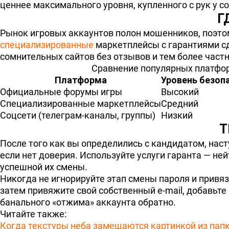
ценнее максимального уровня, купленного с рук у с
Г
Рынок игровых аккаунтов полон мошенников, поэто
специализированные
маркетплейсы с гарантиями сд
сомнительных сайтов без отзывов и тем более частн
Сравнение популярных платфор
Платформа
Уровень безоп
Официальные форумы игры
Высокий
Специализированные маркетплейсы
Средний
Соцсети (телеграм-каналы, группы)
Низкий
Т
После того как вы определились с кандидатом, нас
если нет доверия. Используйте услуги гаранта — не
успешной их смены.
Никогда не игнорируйте этап смены пароля и привяз
затем привяжите свой собственный e-mail, добавьте
банального «отжима» аккаунта обратно.
Читайте также:
Когда текстуры неба замещаются картинкой из пап