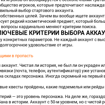
общество игроков, которые предпочитают наслажда
авильный выбор стартового аккаунта.
обственных целей. Зачем вы вообще ищете аккаунт?
сует редкий косметический предмет, который больш
и вопросы кардинально меняют критерии поиска.
ЛЮЧЕВЫЕ КРИТЕРИИ ВЫБОРА АККА
зу конкретных параметров. Не каждый аккаунт с вы
долгосрочное удовольствие от игры.
щими в пропасть
 аккаунт. Чистая ли история, не был ли он украден
ивязки (почта, телефон, аутентификатор) уже устано
 на складах персонажа. Иногда скромный на первый
вые квесты пройдены, какие подземелья или рейды
ерий — это уровень персонажа. На деле же, гораздо
бана в истории. Аккаунт с 50-м уровнем, но с чисто