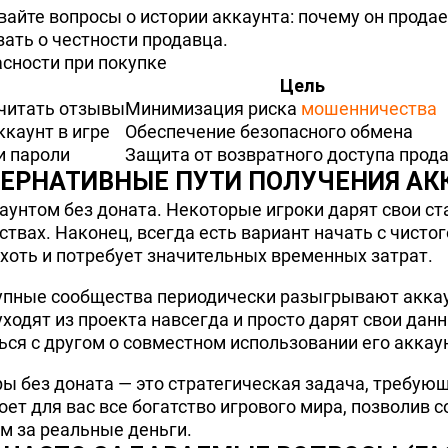
йте вопросы о истории аккаунта: почему он продает
ать о честности продавца.
асности при покупке
Цель
очитать отзывы
Минимизация риска
мошенничества
ккаунт в игре
Обеспечение безопасного обмена
и пароли
Защита от возвратного доступа прод
ЕРНАТИВНЫЕ ПУТИ ПОЛУЧЕНИЯ АК
аунтом без доната. Некоторые игроки дарят свои ст
вах. Наконец, всегда есть вариант начать с чистого
хоть и потребует значительных временных затрат.
упные сообщества периодически разыгрывают аккау
ходят из проекта навсегда и просто дарят свои дан
я с другом о совместном использовании его аккаунт
ры без доната — это стратегическая задача, требую
ет для вас все богатство игрового мира, позволив 
ом за реальные деньги.