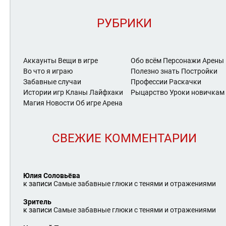
РУБРИКИ
Аккаунты
Вещи в игре
Обо всём
Персонажи Арены
Во что я играю
Полезно знать
Постройки
Забавные случаи
Профессии
Раскачки
Истории игр
Кланы
Лайфхаки
Рыцарство
Уроки новичкам
Магия
Новости
Об игре Арена
СВЕЖИЕ КОММЕНТАРИИ
Юлия Соловьёва
к записи
Самые забавные глюки с тенями и отражениями
Зритель
к записи
Самые забавные глюки с тенями и отражениями