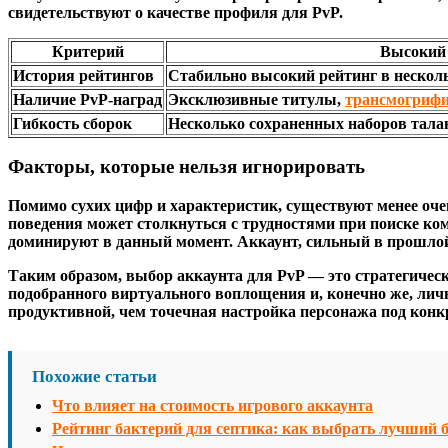
свидетельствуют о качестве профиля для PvP.
Критерий
Высокий
История рейтингов
Стабильно высокий рейтинг в несколь
Наличие PvP-наград
Эксклюзивные титулы,
трансмогриф
Гибкость сборок
Несколько сохраненных наборов тала
Факторы, которые нельзя игнорировать
Помимо сухих цифр и характеристик, существуют менее оче
поведения может столкнуться с трудностями при поиске ко
доминируют в данный момент. Аккаунт, сильный в прошлой 
Таким образом, выбор аккаунта для PvP — это стратегическ
подобранного виртуального воплощения и, конечно же, лич
продуктивной, чем точечная настройка персонажа под кон
Похожие статьи
Что влияет на стоимость игрового аккаунта
Рейтинг бактерий для септика: как выбрать лучший 