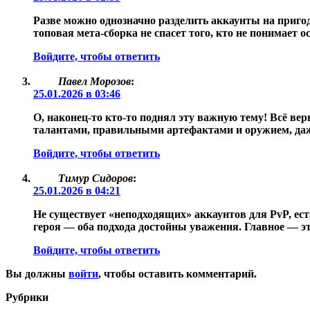
Разве можно однозначно разделить аккаунты на приго
топовая мета-сборка не спасет того, кто не понимает о
Войдите, чтобы ответить
Павел Морозов
:
25.01.2026 в 03:46
О, наконец-то кто-то поднял эту важную тему! Всё ве
талантами, правильными артефактами и оружием, даже
Войдите, чтобы ответить
Тимур Сидоров
:
25.01.2026 в 04:21
Не существует «неподходящих» аккаунтов для PvP, есть
героя — оба подхода достойны уважения. Главное — э
Войдите, чтобы ответить
Вы должны
войти
, чтобы оставить комментарий.
Рубрики