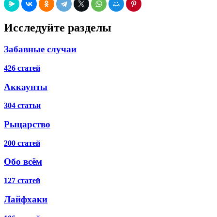
Исследуйте разделы
Забавные случаи
426 статей
Аккаунты
304 статьи
Рыцарство
200 статей
Обо всём
127 статей
Лайфхаки