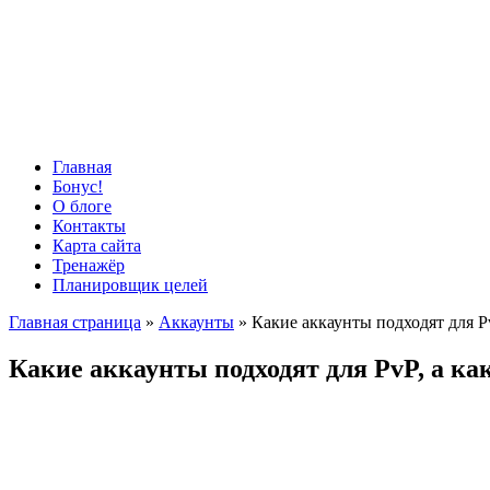
Главная
Бонус!
О блоге
Контакты
Карта сайта
Тренажёр
Планировщик целей
Главная страница
»
Аккаунты
»
Какие аккаунты подходят для P
Какие аккаунты подходят для PvP, а ка