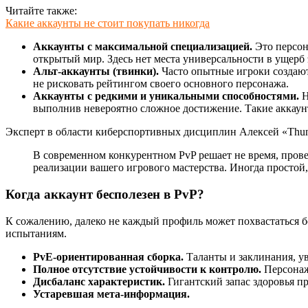
Читайте также:
Какие аккаунты не стоит покупать никогда
Аккаунты с максимальной специализацией.
Это персон
открытый мир. Здесь нет места универсальности в ущерб
Альт-аккаунты (твинки).
Часто опытные игроки создают
не рисковать рейтингом своего основного персонажа.
Аккаунты с редкими и уникальными способностями.
Н
выполнив невероятно сложное достижение. Такие аккау
Эксперт в области киберспортивных дисциплин Алексей «Thun
В современном конкурентном PvP решает не время, прове
реализации вашего игрового мастерства. Иногда простой
Когда аккаунт бесполезен в PvP?
К сожалению, далеко не каждый профиль может похвастаться 
испытаниям.
PvE-ориентированная сборка.
Таланты и заклинания, у
Полное отсутствие устойчивости к контролю.
Персонаж,
Дисбаланс характеристик.
Гигантский запас здоровья п
Устаревшая мета-информация.