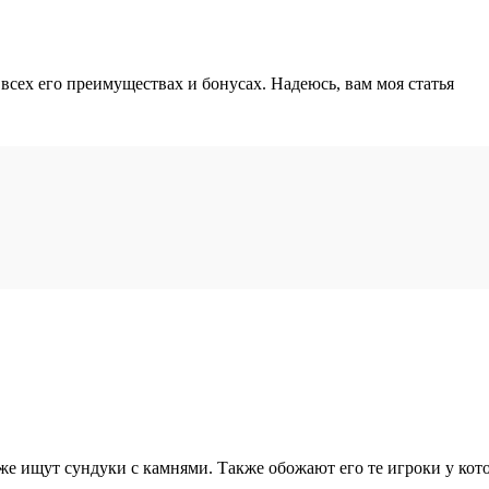
о всех его преимуществах и бонусах. Надеюсь, вам моя статья
кже ищут сундуки с камнями. Также обожают его те игроки у кот