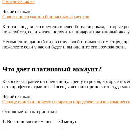
Смотрите также
Читайте также:
Советы по созданию безопасных аккаунтов
Кстати с недавнего времени введен бонус игрокам, которые рег
пожалуйста, если хотите получить в подарок платиновый аккаун
Несомненно, данный вид в силу своей стоимости имеет ряд пре
пожалеете если у вас он будет и вы оцените его возможности.
Что дает платиновый аккаунт?
Как я сказал ранее он очень популярен у игроков, которые по
есть профессия травник. Посещая лес они приносят от туда мн
Читайте также:
Сердце очистки: почему сепаратор определяет жизнь компресс
Основные характеристики:
1. Восстановление маны — 30 минут