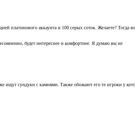
ней платинового аккаунта и 100 серых соток. Желаете? Тогда во
есомненно, будет интереснее и комфортнее. Я думаю вы не
кже ищут сундуки с камнями. Также обожают его те игроки у кот