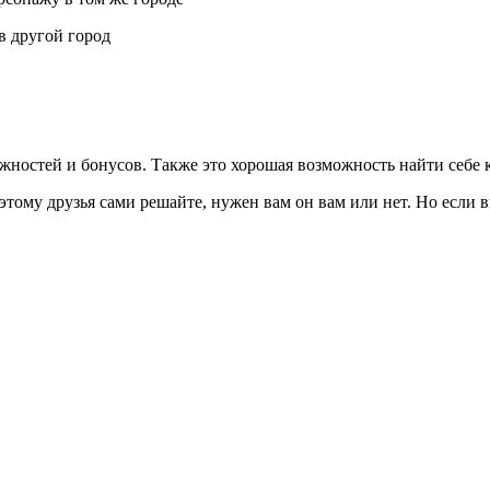
в другой город
ностей и бонусов. Также это хорошая возможность найти себе к
этому друзья сами решайте, нужен вам он вам или нет. Но если в