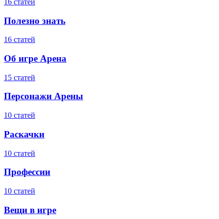
16 статей
Полезно знать
16 статей
Об игре Арена
15 статей
Персонажи Арены
10 статей
Раскачки
10 статей
Профессии
10 статей
Вещи в игре