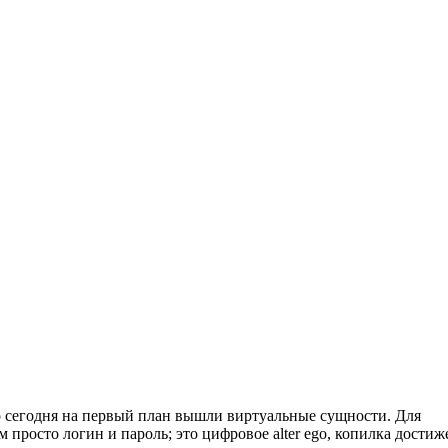
о сегодня на первый план вышли виртуальные сущности. Для
 просто логин и пароль; это цифровое alter ego, копилка дости