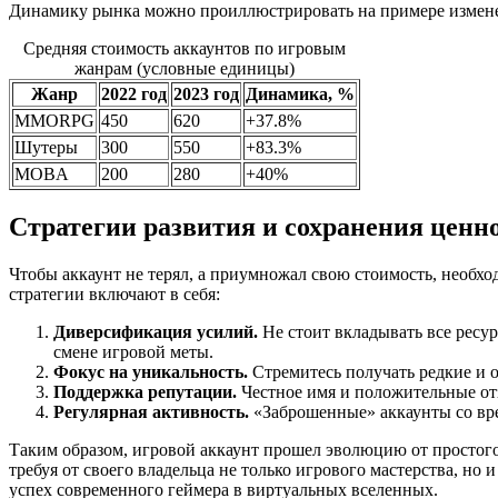
Динамику рынка можно проиллюстрировать на примере изменен
Средняя стоимость аккаунтов по игровым
жанрам (условные единицы)
Жанр
2022 год
2023 год
Динамика, %
MMORPG
450
620
+37.8%
Шутеры
300
550
+83.3%
MOBA
200
280
+40%
Стратегии развития и сохранения ценн
Чтобы аккаунт не терял, а приумножал свою стоимость, необх
стратегии включают в себя:
Диверсификация усилий.
Не стоит вкладывать все ресур
смене игровой меты.
Фокус на уникальность.
Стремитесь получать редкие и о
Поддержка репутации.
Честное имя и положительные от
Регулярная активность.
«Заброшенные» аккаунты со вре
Таким образом, игровой аккаунт прошел эволюцию от простог
требуя от своего владельца не только игрового мастерства, но
успех современного геймера в виртуальных вселенных.