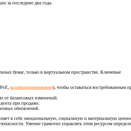
х за последние два года.
енных бумаг, только в виртуальном пространстве. Ключевые
 PvE,
коллекционирование
), чтобы оставаться востребованным п
мо от балансовых изменений.
аунта при продаже.
е новых обновлений.
иняет в себе эмоциональную, социальную и материальную ценно
безопасности. Умение грамотно управлять этим ресурсом определ