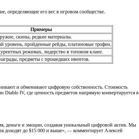
ие, определяющие его вес в игровом сообществе.
Примеры
ружие, скины, редкие материалы.
 уровень, пройденные рейды, платиновые трофеи.
курентных режимах, лидерство в топовом клане.
награды, предметы с прошедших ивентов.
енивают и обменивают цифровую собственность. Стоимость
или Diablo IV, где ценность предметов напрямую конвертируется в
я, деньги и эмоции, создавая уникальный цифровой актив. Мы
ения доходят до $15 000 и выше», — комментирует Алексей