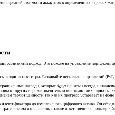
ия средней стоимости аккаунтов в определенных игровых жанра
ости
одим осознанный подход. Это похоже на управление портфелем ц
сы в один аспект игры. Развивайте несколько направлений (PvP,
граниченные награды, которые будут цениться всегда, независи
зывы от других игроков значительно повышают ликвидность акк
менем теряют ценность, так как их прогресс устаревает на фон
о идентификатора до комплексного цифрового актива. Он объед
 и стратегического мышления, а также ответственного подхода к 