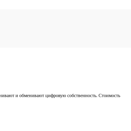
енивают и обменивают цифровую собственность. Стоимость