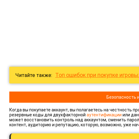
Топ ошибок при покупке игровы
Читайте также:
Безопасность и
Когда вы покупаете аккаунт, вы полагаетесь на честность 
резервные коды для двухфакторной
аутентификации
или дан
может восстановить контроль над аккаунтом, сменить пароль 
контент, аудиторию и репутацию, которую, возможно, уже на