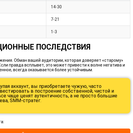
14-30
7-21
1-3
АЦИОННЫЕ ПОСЛЕДСТВИЯ
жения. Обман вашей аудитории, которая доверяет «старому»
Если правда всплывет, это может привести к волне негатива и
ленное, всегда оказывается более устойчивым.
упая аккаунт, вы приобретаете чужую, часто
вестировать в построение собственной, чистой и
се чаще ценят аутентичность, а не просто большие
ева, SMM-стратег.
а: