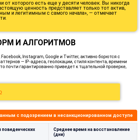
чи от которого есть еще у десяти человек. Вы никогда
Настоящую ценность представляет только тот актив,
ным и легитимным с самого начала», — отмечает
ти.
ОРМ И АЛГОРИТМОВ
acebook, Instagram, Google и Twitter, активно борются с
ттернов — IP-адреса, геолокации, стиля контента, времени
Это почти гарантированно приведет к тщательной проверке,
ю
занным с подозрением в несанкционированном доступе
ы поведенческих
Среднее время на восстановление
(дни)