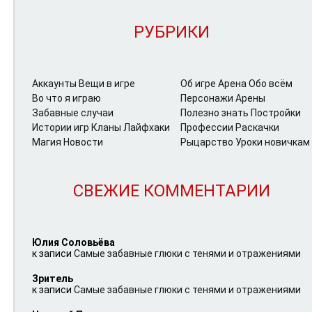
РУБРИКИ
Аккаунты
Вещи в игре
Об игре Арена
Обо всём
Во что я играю
Персонажи Арены
Забавные случаи
Полезно знать
Постройки
Истории игр
Кланы
Лайфхаки
Профессии
Раскачки
Магия
Новости
Рыцарство
Уроки новичкам
СВЕЖИЕ КОММЕНТАРИИ
Юлия Соловьёва
к записи
Самые забавные глюки с тенями и отражениями
Зритель
к записи
Самые забавные глюки с тенями и отражениями