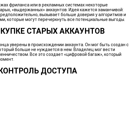
иржах фриланса или в рекламных системах некоторые
рых, «выдержанных» аккаунтов. Идея кажется заманчивой:
 предположительно, вызывает больше доверия у алгоритмов и
ми, которые могут перечеркнуть все потенциальные выгоды.
ОКУПКЕ СТАРЫХ АККАУНТОВ
онца уверены в происхождении аккаунта. Он мог быть создан с
оторый больше не нуждается в нем. Владелец мог вести
енничеством. Все это создает «цифровой багаж», который
момент.
 КОНТРОЛЬ ДОСТУПА