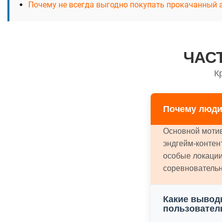
Почему не всегда выгодно покупать прокачанный 
ЧАС
К
Почему люди
Основной мотив
эндгейм-контен
особые локации
соревновательн
Какие вывод
пользовател