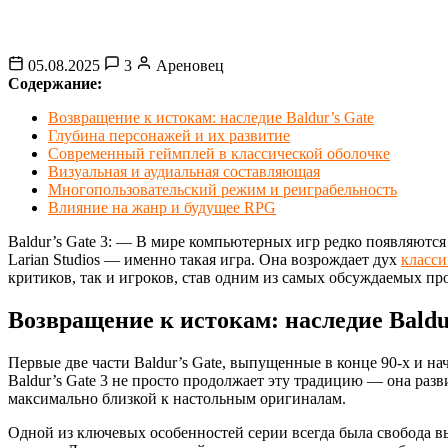
05.08.2025
3
Ареновец
Содержание:
Возвращение к истокам: наследие Baldur’s Gate
Глубина персонажей и их развитие
Современный геймплей в классической оболочке
Визуальная и аудиальная составляющая
Многопользовательский режим и реиграбельность
Влияние на жанр и будущее RPG
Baldur’s Gate 3: — В мире компьютерных игр редко появляются 
Larian Studios — именно такая игра. Она возрождает дух
класси
критиков, так и игроков, став одним из самых обсуждаемых пр
Возвращение к истокам: наследие Baldu
Первые две части Baldur’s Gate, выпущенные в конце 90-х и н
Baldur’s Gate 3 не просто продолжает эту традицию — она разв
максимально близкой к настольным оригиналам.
Одной из ключевых особенностей серии всегда была свобода вы