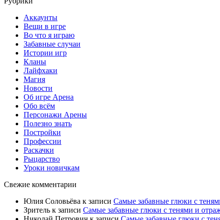
Рубрики
Аккаунты
Вещи в игре
Во что я играю
Забавные случаи
Истории игр
Кланы
Лайфхаки
Магия
Новости
Об игре Арена
Обо всём
Персонажи Арены
Полезно знать
Постройки
Профессии
Раскачки
Рыцарство
Уроки новичкам
Свежие комментарии
Юлия Соловьёва
к записи
Самые забавные глюки с теням
Зритель
к записи
Самые забавные глюки с тенями и отра
Николай Петрович
к записи
Самые забавные глюки с тен