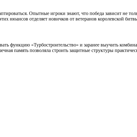
аптироваться. Опытные игроки знают, что победа зависит не тол
этих нюансов отделяет новичков от ветеранов королевской битв
овать функцию «Турбостроительство» и заранее выучить комбин
ышечная память позволяла строить защитные структуры практичес