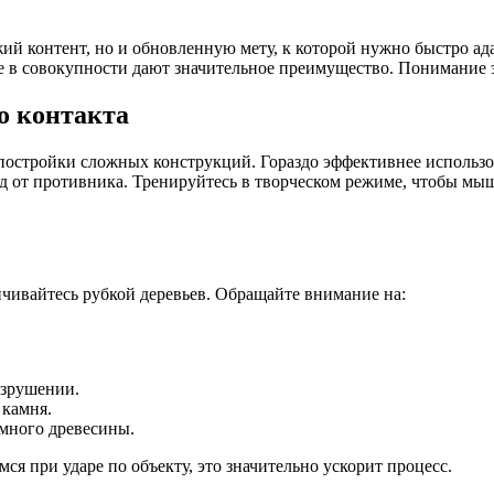
жий контент, но и обновленную мету, к которой нужно быстро ад
ые в совокупности дают значительное преимущество. Понимание 
о контакта
 постройки сложных конструкций. Гораздо эффективнее использ
ляд от противника. Тренируйтесь в творческом режиме, чтобы м
чивайтесь рубкой деревьев. Обращайте внимание на:
азрушении.
 камня.
много древесины.
я при ударе по объекту, это значительно ускорит процесс.