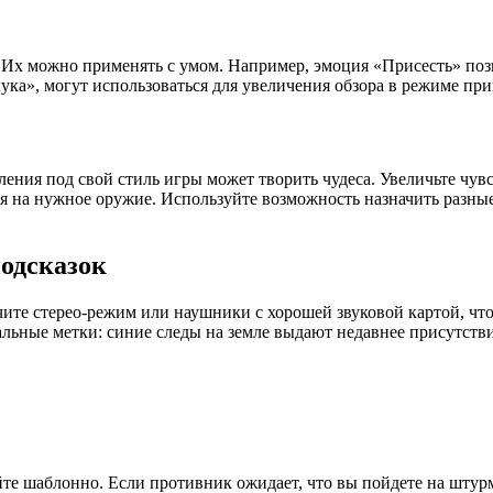
х можно применять с умом. Например, эмоция «Присесть» позвол
лука», могут использоваться для увеличения обзора в режиме пр
ления под свой стиль игры может творить чудеса. Увеличьте чув
 на нужное оружие. Используйте возможность назначить разные
подсказок
чите стерео-режим или наушники с хорошей звуковой картой, чт
альные метки: синие следы на земле выдают недавнее присутстви
те шаблонно. Если противник ожидает, что вы пойдете на штур