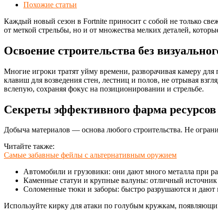
Похожие статьи
Каждый новый сезон в Fortnite приносит с собой не только све
от меткой стрельбы, но и от множества мелких деталей, котор
Освоение строительства без визуальног
Многие игроки тратят уйму времени, разворачивая камеру для
клавиш для возведения стен, лестниц и полов, не отрывая взг
вслепую, сохраняя фокус на позиционировании и стрельбе.
Секреты эффективного фарма ресурсов
Добыча материалов — основа любого строительства. Не ограни
Читайте также:
Самые забавные фейлы с альтернативным оружием
Автомобили и грузовики: они дают много металла при р
Каменные статуи и крупные валуны: отличный источник
Соломенные тюки и заборы: быстро разрушаются и дают 
Используйте кирку для атаки по голубым кружкам, появляющимс