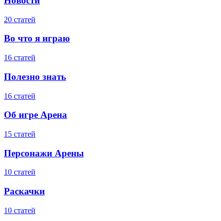
Новости
20 статей
Во что я играю
16 статей
Полезно знать
16 статей
Об игре Арена
15 статей
Персонажи Арены
10 статей
Раскачки
10 статей