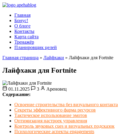
Главная
Бонус!
О блоге
Контакты
Карта сайта
Тренажёр
Планировщик целей
Главная страница
»
Лайфхаки
»
Лайфхаки для Fortnite
Лайфхаки для Fortnite
01.11.2025
3
Ареновец
Содержание:
Освоение строительства без визуального контакта
Секреты эффективного фарма ресурсов
Тактическое использование эмотов
Оптимизация настроек управления
Контроль звуковых cues и визуальных подсказок
Психологические аспекты engagements