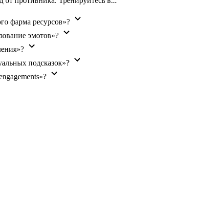
д от противника. Тренируйтесь в...
го фарма ресурсов»?
ьзование эмотов»?
ления»?
зуальных подсказок»?
engagements»?