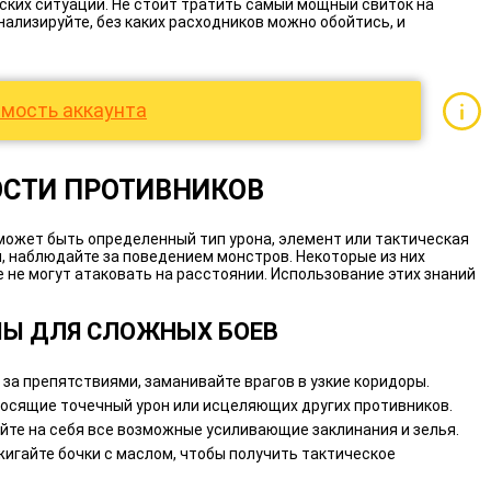
еских ситуаций. Не стоит тратить самый мощный свиток на
нализируйте, без каких расходников можно обойтись, и
мость аккаунта
ОСТИ ПРОТИВНИКОВ
 может быть определенный тип урона, элемент или тактическая
, наблюдайте за поведением монстров. Некоторые из них
е не могут атаковать на расстоянии. Использование этих знаний
МЫ ДЛЯ СЛОЖНЫХ БОЕВ
за препятствиями, заманивайте врагов в узкие коридоры.
носящие точечный урон или исцеляющих других противников.
йте на себя все возможные усиливающие заклинания и зелья.
игайте бочки с маслом, чтобы получить тактическое