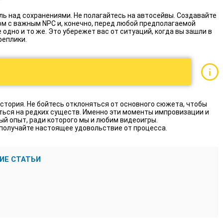
ь над сохранениями. Не полагайтесь на автосейвы. Создавайте
ом с важным NPC и, конечно, перед любой предполагаемой
 одно и то же. Это убережет вас от ситуаций, когда вы зашли в
реплики.
стория. Не бойтесь отклоняться от основного сюжета, чтобы
ься на редких существ. Именно эти моменты импровизации и
ый опыт, ради которого мы и любим видеоигры.
 получайте настоящее удовольствие от процесса.
ИЕ СТАТЬИ