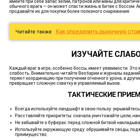
имейте при себе запас зелий, патронов или маны для критич
обычного врага — он может спасти жизнь в битве с боссом. А
продавайте их для покупки более полезного снаряжения.
Как определить рыночную стои
Читайте также:
ИЗУЧАЙТЕ СЛАБ
Каждый враг в игре, особенно боссы, имеет уязвимости. Это
слабость. Внимательно читайте Bestiарии и журналы заданий
теряют координацию при получении огненного урона, а други
превращает сложную схватку в управляемый вызов.
ТАКТИЧЕСКИЕ ПРИЕ
Всегда используйте ландшафт в свою пользу: укрывайтесь 
Расставляйте приоритеты: сначала уничтожайте цели, на
Не забывайте о буферах: перед сложной битвой накладыва
Используйте окружающую среду: обрушивайте своды, подж
преимущество.