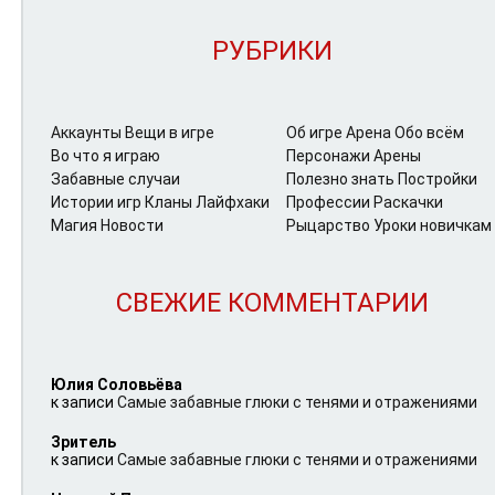
РУБРИКИ
Аккаунты
Вещи в игре
Об игре Арена
Обо всём
Во что я играю
Персонажи Арены
Забавные случаи
Полезно знать
Постройки
Истории игр
Кланы
Лайфхаки
Профессии
Раскачки
Магия
Новости
Рыцарство
Уроки новичкам
СВЕЖИЕ КОММЕНТАРИИ
Юлия Соловьёва
к записи
Самые забавные глюки с тенями и отражениями
Зритель
к записи
Самые забавные глюки с тенями и отражениями