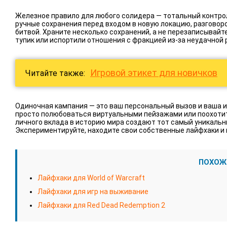
Железное правило для любого солидера — тотальный контрол
ручные сохранения перед входом в новую локацию, разговор
битвой. Храните несколько сохранений, а не перезаписывайте
тупик или испортили отношения с фракцией из-за неудачной 
Игровой этикет для новичков
Читайте также:
Одиночная кампания — это ваш персональный вызов и ваша и
просто полюбоваться виртуальными пейзажами или поохотит
личного вклада в историю мира создают тот самый уникальн
Экспериментируйте, находите свои собственные лайфхаки и
ПОХОЖ
Лайфхаки для World of Warcraft
Лайфхаки для игр на выживание
Лайфхаки для Red Dead Redemption 2