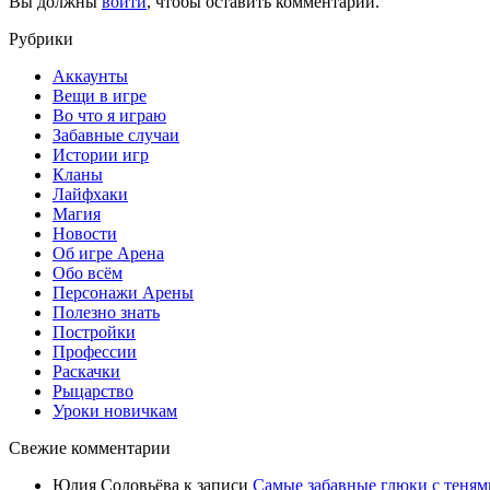
Вы должны
войти
, чтобы оставить комментарий.
Рубрики
Аккаунты
Вещи в игре
Во что я играю
Забавные случаи
Истории игр
Кланы
Лайфхаки
Магия
Новости
Об игре Арена
Обо всём
Персонажи Арены
Полезно знать
Постройки
Профессии
Раскачки
Рыцарство
Уроки новичкам
Свежие комментарии
Юлия Соловьёва
к записи
Самые забавные глюки с теням