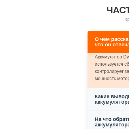
ЧАС
К
О чем расска
что он отвеч
Аккумулятор Dy
используется с
контролирует з
мощность мотор
Какие вывод
аккумулятор
На что обра
аккумулятор