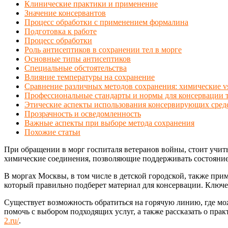
Клинические практики и применение
Значение консервантов
Процесс обработки с применением формалина
Подготовка к работе
Процесс обработки
Роль антисептиков в сохранении тел в морге
Основные типы антисептиков
Специальные обстоятельства
Влияние температуры на сохранение
Сравнение различных методов сохранения: химические v
Профессиональные стандарты и нормы для консервации 
Этические аспекты использования консервирующих сред
Прозрачность и осведомленность
Важные аспекты при выборе метода сохранения
Похожие статьи
При обращении в морг госпиталя ветеранов войны, стоит учи
химические соединения, позволяющие поддерживать состояние
В моргах Москвы, в том числе в детской городской, также пр
который правильно подберет материал для консервации. Ключе
Существует возможность обратиться на горячую линию, где м
помочь с выбором подходящих услуг, а также рассказать о пр
2.ru/
.