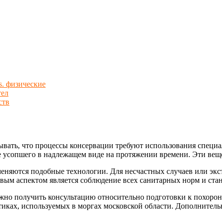
s. физические
тел
ств
тывать, что процессы консервации требуют использования спец
 усопшего в надлежащем виде на протяжении времени. Эти вещ
именяются подобные технологии. Для несчастных случаев или эк
вым аспектом является соблюдение всех санитарных норм и стан
ожно получить консультацию относительно подготовки к похорон
актиках, используемых в моргах московской области. Дополните