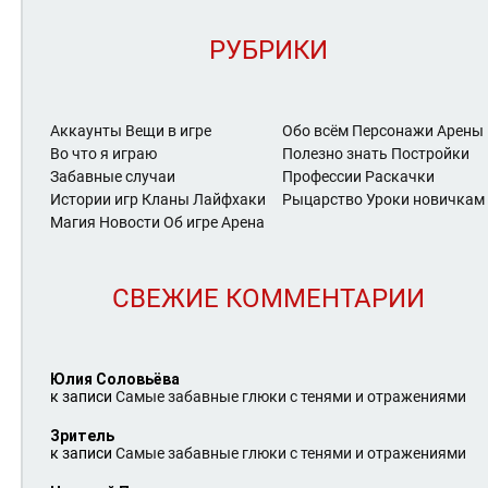
РУБРИКИ
Аккаунты
Вещи в игре
Обо всём
Персонажи Арены
Во что я играю
Полезно знать
Постройки
Забавные случаи
Профессии
Раскачки
Истории игр
Кланы
Лайфхаки
Рыцарство
Уроки новичкам
Магия
Новости
Об игре Арена
СВЕЖИЕ КОММЕНТАРИИ
Юлия Соловьёва
к записи
Самые забавные глюки с тенями и отражениями
Зритель
к записи
Самые забавные глюки с тенями и отражениями