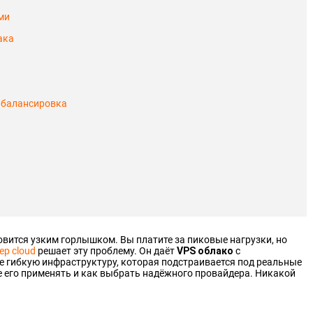
ми
ака
 балансировка
овится узким горлышком. Вы платите за пиковые нагрузки, но
ер cloud
решает эту проблему. Он даёт
VPS облако
с
 гибкую инфраструктуру, которая подстраивается под реальные
е его применять и как выбрать надёжного провайдера. Никакой