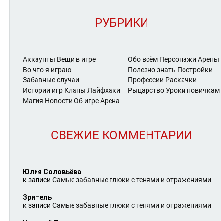
РУБРИКИ
Аккаунты
Вещи в игре
Обо всём
Персонажи Арены
Во что я играю
Полезно знать
Постройки
Забавные случаи
Профессии
Раскачки
Истории игр
Кланы
Лайфхаки
Рыцарство
Уроки новичкам
Магия
Новости
Об игре Арена
СВЕЖИЕ КОММЕНТАРИИ
Юлия Соловьёва
к записи
Самые забавные глюки с тенями и отражениями
Зритель
к записи
Самые забавные глюки с тенями и отражениями