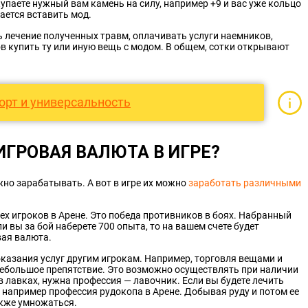
купаете нужный вам камень на силу, например +9 и вас уже кольцо
вается вставить мод.
ь лечение полученных травм, оплачивать услуги наемников,
в купить ту или иную вещь с модом. В общем, сотки открывают
орт и универсальность
ИГРОВАЯ ВАЛЮТА В ИГРЕ?
ужно зарабатывать. А вот в игре их можно
заработать
различными
х игроков в Арене. Это победа противников в боях. Набранный
ли вы за бой наберете 700 опыта, то на вашем счете будет
вая валюта.
оказания услуг другим игрокам. Например, торговля вещами и
ь небольшое препятствие. Это возможно осуществлять при наличии
в лавках, нужна профессия — лавочник. Если вы будете лечить
е например профессия рудокопа в Арене. Добывая руду и потом ее
акже умножаться.