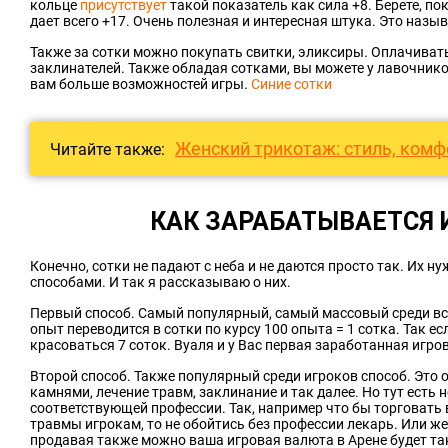
кольце
присутствует
такой показатель как сила +8. Берете, по
дает всего +17. Очень полезная и интересная штука. Это назы
Также за сотки можно покупать свитки, эликсиры. Оплачиват
заклинателей. Также обладая сотками, вы можете у лавочнико
вам больше возможностей игры.
Синие сотки
Женский трикотаж: стиль, комф
Читайте также:
КАК ЗАРАБАТЫВАЕТСЯ 
Конечно, сотки не падают с неба и не даются просто так. Их н
способами. И так я рассказываю о них.
Первый способ. Самый популярный, самый массовый среди все
опыт переводится в сотки по курсу 100 опыта = 1 сотка. Так ес
красоваться 7 соток. Вуаля и у Вас первая заработанная игро
Второй способ. Также популярный среди игроков способ. Это 
камнями, лечение травм, заклинание и так далее. Но тут ест
соответствующей профессии. Так, например что бы торговать 
травмы игрокам, то не обойтись без профессии лекарь. Или ж
продавая также можно ваша игровая валюта в Арене будет т