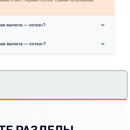
зываю о них. Первый способ. Самый популярный,
ая валюта — сотка»?
вая валюта — сотка»?