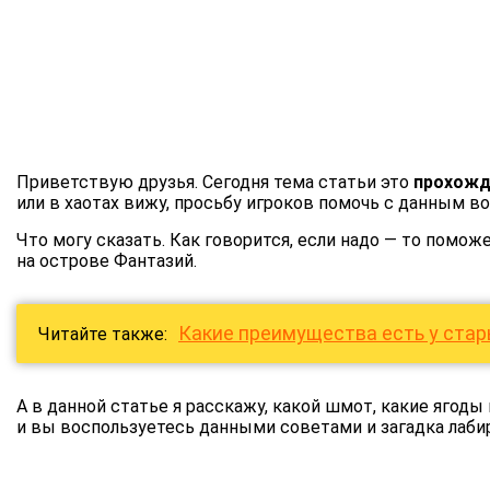
Приветствую друзья. Сегодня тема статьи это
прохожд
или в хаотах вижу, просьбу игроков помочь с данным в
Что могу сказать. Как говорится, если надо — то помож
на острове Фантазий.
Какие преимущества есть у стар
Читайте также:
А в данной статье я расскажу, какой шмот, какие ягод
и вы воспользуетесь данными советами и загадка лаби