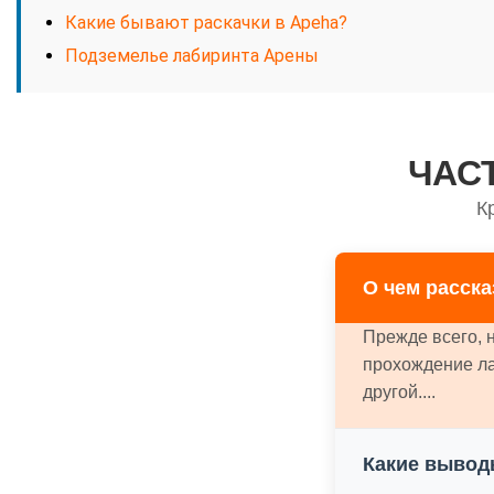
Какие бывают раскачки в Apeha?
Подземелье лабиринта Арены
ЧАС
К
О чем расск
Прежде всего, н
прохождение ла
другой....
Какие вывод