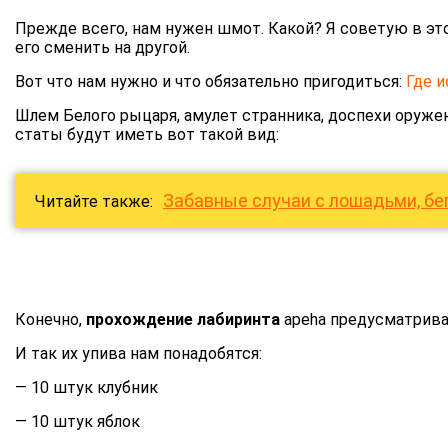
Прежде всего, нам нужен шмот. Какой? Я советую в это
его сменить на другой.
Вот что нам нужно и что обязательно пригодиться:
Где и
Шлем Белого рыцаря, амулет странника, доспехи оружено
статы будут иметь вот такой вид:
Забавные случаи с лошадьми, б
Читайте также:
Конечно,
прохождение лабиринта
apeha предусматривае
И так их упива нам понадобятся:
— 10 штук клубник
— 10 штук яблок