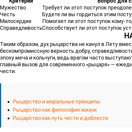
Критерий
Вопрос для 
Мужество
Требует ли этот поступок преодол
Честь
Будете ли вы гордиться этим посту
Милосердие
Помогает ли этот поступок кому-то
Справедливость
Способствует ли этот поступок ус
Н
Таким образом, дух рыцарства не канул в Лету вме
бескомпромиссную верность добру, справедливости
эпоху меча и кольчуги, ведь врагом часто выступаю
главный вызов для современного «рыцаря» — ежедн
чести.
Рыцарство и моральные принципы
Рыцарство как философия жизни
Рыцарство как путь чести и доблести