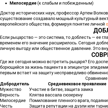
Милосердие
(к слабым и побежденным)
Доктор исторических наук, профессор Артем Волков,
существование создавало мощный культурный векто
европейского общества, формируя понятие личной
ДОБЛ
Если рыцарство — это система, то доблесть — ее гл
временем его значение расширилось. Сегодня добле
личную выгоду или общественное давление. Это вн
СОВР
Где же сегодня можно встретить рыцаря? Его доспе
борющийся за жизнь пациента в эпицентре эпидемии
первым встает на защиту несправедливо обвиненног
Сравнение 
Добродетель
Средневековое проявление
Мужество
Участие в битве, защита замка
Верность
Клятва вассала сюзерену
Милосердие
Помилование пленного врага, подаян
Честь
Защита репутации на дуэли или турни