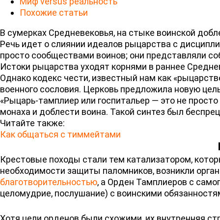
Миф versus реальность
Похожие статьи
В сумерках Средневековья, на стыке воинской добл
Речь идет о слиянии идеалов рыцарства с дисципли
просто сообществами воинов; они представляли соб
Истоки рыцарства уходят корнями в раннее Среднев
Однако кодекс чести, известный нам как «рыцарств
военного сословия. Церковь предложила новую цель
«Рыцарь-тамплиер или госпитальер — это не прост
монаха и доблести воина. Такой синтез был беспре
Читайте также:
Как общаться с тиммейтами
Крестовые походы стали тем катализатором, которы
необходимости защиты паломников, возникли органи
благотворительностью
, а Орден Тамплиеров с само
целомудрие, послушание) с воинскими обязанностя
Хотя цели орденов были схожими, их внутренняя ст