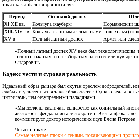
таких как арбалет и длинный лук.
Период
Основной доспех
Шл
XI-XII вв.
Кольчуга (хауберк)
Норманнский ш
XIII-XIV вв.
Кольчуга с латными элементами
Топфхельм (гор
XV в.
Полный латный доспех
Армет или салад
«Полный латный доспех XV века был технологическим чу
только сражаться, но и взбираться на стену или кувырка
Сидорович.
Кодекс чести и суровая реальность
Идеальный образ рыцаря был окутан ореолом добродетелей, изв
слабых и угнетенных, а также благочестие. Однако реальност
интригами, чем безупречными паладинами.
«Мы должны различать рыцарство как социальный инстит
жестокость феодальной аристократии. Этот миф оказался
комментирует доктор исторических наук Елена Петрова.
Читайте также:
Самые нелепые глюки с тенями, показывающими прошло