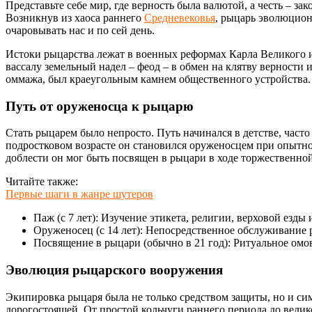
Представьте себе мир, где верность была валютой, а честь – з
Возникнув из хаоса раннего
Средневековья
, рыцарь эволюцион
очаровывать нас и по сей день.
Истоки рыцарства лежат в военных реформах Карла Великого 
вассалу земельный надел – феод – в обмен на клятву верности
оммажа, был краеугольным камнем общественного устройства.
Путь от оруженосца к рыцарю
Стать рыцарем было непросто. Путь начинался в детстве, часто
подростковом возрасте он становился оруженосцем при опытно
доблести он мог быть посвящен в рыцари в ходе торжественно
Читайте также:
Первые шаги в жанре шутеров
Паж (с 7 лет): Изучение этикета, религии, верховой езды 
Оруженосец (с 14 лет): Непосредственное обслуживание 
Посвящение в рыцари (обычно в 21 год): Ритуальное омов
Эволюция рыцарского вооружения
Экипировка рыцаря была не только средством защиты, но и сим
дорогостоящей. От простой кольчуги раннего периода до вели