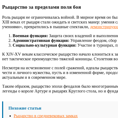
Рыцарство за пределами поля боя
Роль рыцаря не ограничивалась войной. В мирное время он был
XIII веках от рыцаря стали ожидать и светских манер: умения
учениями», превратились в пышные спектакли,
демонстрирую
Военная функция:
Защита своих владений и выполнение
Административная функция:
Управление феодом, сбор 
Социально-культурная функция:
Участие в турнирах, 
К XIV-XV векам классическое рыцарство начало клониться к за
нет тактическое преимущество тяжелой конницы. Столетняя во
Несмотря на исчезновение с полей сражений, идеалы рыцарств
чести и личного мужества, пусть и в измененной форме, продо
актуальным и в современном мире.
Таким образом, рыцарство эпохи феодалов было многогранным 
легенды о короле Артуре и рыцарях Круглого стола, но и фунд
Похожие статьи
Рыцарство в средневековых замках