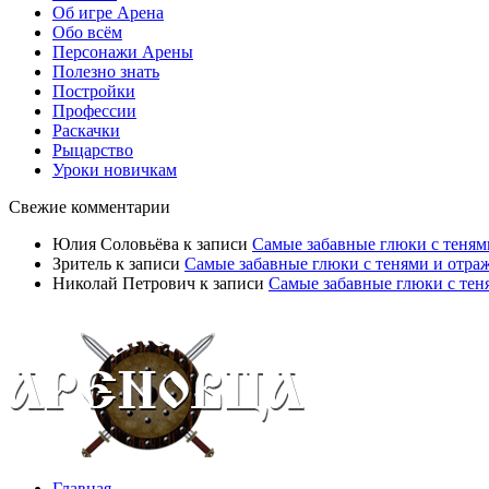
Об игре Арена
Обо всём
Персонажи Арены
Полезно знать
Постройки
Профессии
Раскачки
Рыцарство
Уроки новичкам
Свежие комментарии
Юлия Соловьёва
к записи
Самые забавные глюки с теням
Зритель
к записи
Самые забавные глюки с тенями и отра
Николай Петрович
к записи
Самые забавные глюки с тен
Главная