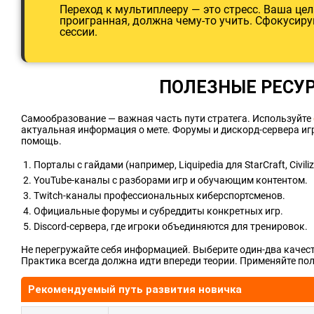
Переход к мультиплееру — это стресс. Ваша цел
проигранная, должна чему-то учить. Сфокусиру
сессии.
ПОЛЕЗНЫЕ РЕСУ
Самообразование — важная часть пути стратега. Используйте
актуальная информация о мете. Форумы и дискорд-сервера игр
помощь.
Порталы с гайдами (например, Liquipedia для StarCraft, Civiliza
YouTube-каналы с разборами игр и обучающим контентом.
Twitch-каналы профессиональных киберспортсменов.
Официальные форумы и субреддиты конкретных игр.
Discord-сервера, где игроки объединяются для тренировок.
Не перегружайте себя информацией. Выберите один-два качес
Практика всегда должна идти впереди теории. Применяйте пол
Рекомендуемый путь развития новичка