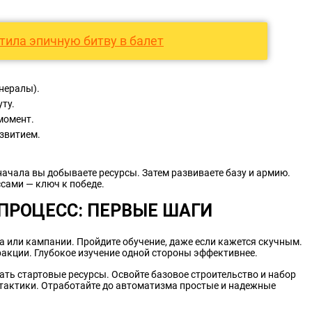
атила эпичную битву в балет
инералы).
уту.
момент.
звитием.
начала вы добываете ресурсы. Затем развиваете базу и армию.
ссами — ключ к победе.
ПРОЦЕСС: ПЕРВЫЕ ШАГИ
а или кампании. Пройдите обучение, даже если кажется скучным.
ракции. Глубокое изучение одной стороны эффективнее.
ать стартовые ресурсы. Освойте базовое строительство и набор
тактики. Отработайте до автоматизма простые и надежные