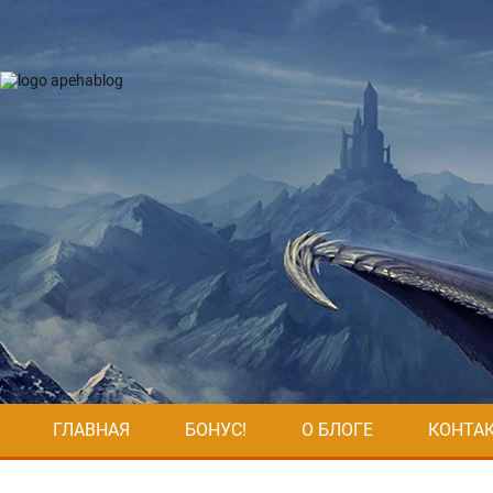
ГЛАВНАЯ
БОНУС!
О БЛОГЕ
КОНТА