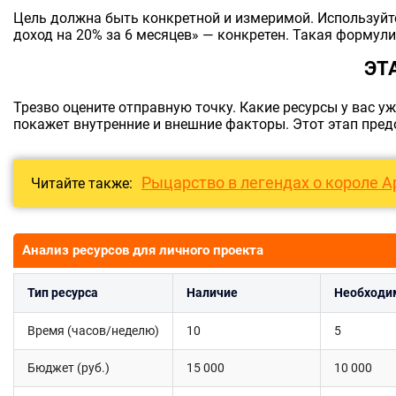
Цель должна быть конкретной и измеримой. Используйте
доход на 20% за 6 месяцев» — конкретен. Такая формули
ЭТ
Трезво оцените отправную точку. Какие ресурсы у вас у
покажет внутренние и внешние факторы. Этот этап пред
Рыцарство в легендах о короле А
Читайте также:
Анализ ресурсов для личного проекта
Тип ресурса
Наличие
Необходи
Время (часов/неделю)
10
5
Бюджет (руб.)
15 000
10 000