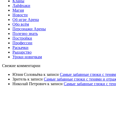
Кланы
Лайфхаки
Магия
Новости
Об игре Арена
Обо всём
Персонажи Арены
Полезно знать
Постройки
Профессии
Раскачки
Рыцарство
Уроки новичкам
Свежие комментарии
Юлия Соловьёва
к записи
Самые забавные глюки с теням
Зритель
к записи
Самые забавные глюки с тенями и отра
Николай Петрович
к записи
Самые забавные глюки с тен