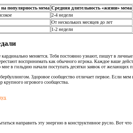
 на популярность мема
Средняя длительность «жизни» мема
ысокое
2-4 недели
От нескольких месяцев до лет
1-2 недели
едали
ре кардинально меняется. Тебя постоянно узнают, пишут в личны
ерестают воспринимать как обычного игрока. Каждое ваше дейст
 мне в гильдию начали поступать десятки заявок от желающих пр
ербуллингом. Здоровое сообщество отличает первое. Если мем 
р крупного игрового сообщества.
дух
аться направить эту энергию в конструктивное русло. Вот что с