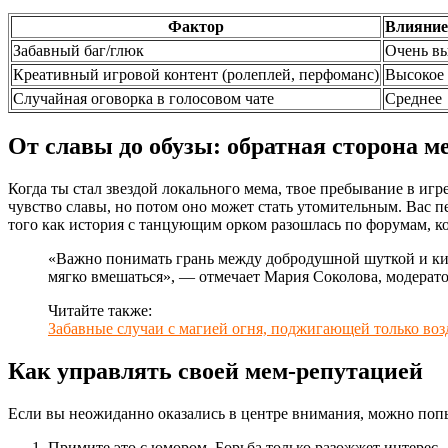
Фактор
Влияние
Забавный баг/глюк
Очень в
Креативный игровой контент (ролеплей, перфоманс)
Высокое
Случайная оговорка в голосовом чате
Среднее
От славы до обузы: обратная сторона м
Когда ты стал звездой локального мема, твое пребывание в иг
чувство славы, но потом оно может стать утомительным. Вас п
того как история с танцующим орком разошлась по форумам, ко
«Важно понимать грань между добродушной шуткой и киб
мягко вмешаться», — отмечает Мария Соколова, модерато
Читайте также:
Забавные случаи с магией огня, поджигающей только воз
Как управлять своей мем-репутацией
Если вы неожиданно оказались в центре внимания, можно попыт
Примите это с юмором. Борьба только разожжет интерес.