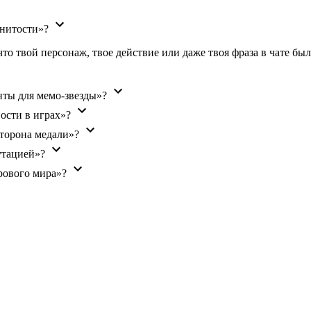
енитости»?
 что твой персонаж, твое действие или даже твоя фраза в чате 
ты для мемо-звезды»?
ости в играх»?
сторона медали»?
утацией»?
рового мира»?