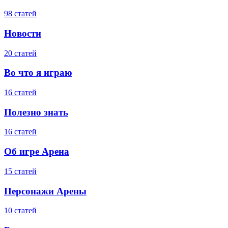
98 статей
Новости
20 статей
Во что я играю
16 статей
Полезно знать
16 статей
Об игре Арена
15 статей
Персонажи Арены
10 статей