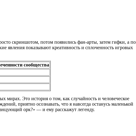
росто скриншотом, потом появились фан-арты, затем гифки, а п
акие явления показывают креативность и сплоченность игровых
еченности сообщества
х мирах. Это история о том, как случайность и человеческое
дений, приятно осознавать, что я навсегда останусь маленькой
 танцующий орк?» — и ему расскажут легенду.