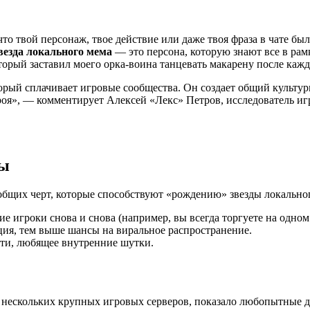
 что твой персонаж, твое действие или даже твоя фраза в чате 
везда локального мема
— это персона, которую знают все в рамк
торый заставил моего орка-воина танцевать макарену после кажд
рый сплачивает игровые сообщества. Он создает общий культур
оя», — комментирует Алексей «Лекс» Петров, исследователь иг
ды
общих черт, которые способствуют «рождению» звезды локально
е игроки снова и снова (например, вы всегда торгуете на одном
ция, тем выше шансы на виральное распространение.
ти, любящее внутренние шутки.
 нескольких крупных игровых серверов, показало любопытные 