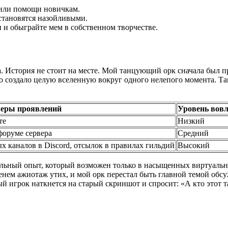
 или помощи новичкам.
становятся назойливыми.
 и обыграйте мем в собственном творчестве.
а
. История не стоит на месте. Мой танцующий орк сначала был п
о создало целую вселенную вокруг одного нелепого момента. Т
еры проявлений
Уровень вовл
те
Низкий
форуме сервера
Средний
х каналов в Discord, отсылок в правилах гильдий
Высокий
альный опыт, который возможен только в насыщенных виртуальны
нем ажиотаж утих, и мой орк перестал быть главной темой обсуж
ый игрок наткнется на старый скриншот и спросит: «А кто этот