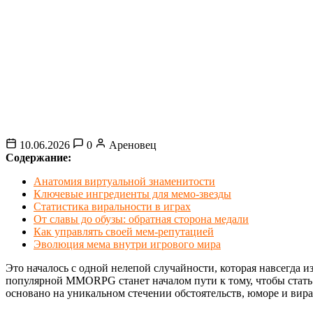
10.06.2026
0
Ареновец
Содержание:
Анатомия виртуальной знаменитости
Ключевые ингредиенты для мемо-звезды
Статистика виральности в играх
От славы до обузы: обратная сторона медали
Как управлять своей мем-репутацией
Эволюция мема внутри игрового мира
Это началось с одной нелепой случайности, которая навсегда 
популярной MMORPG станет началом пути к тому, чтобы стать 
основано на уникальном стечении обстоятельств, юморе и вира