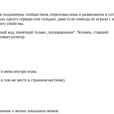
были подхвачены сообществом, переосмыслены и размножены в со
ах одного сервера или гильдии, даже если никогда не играли с н
ого убийства.
ный код, понятный только „посвященным“. Человек, ставший
ровых культур.
го мема внутри игры:
 и том же месте в странном костюме).
данные о жизни локальных мемов: