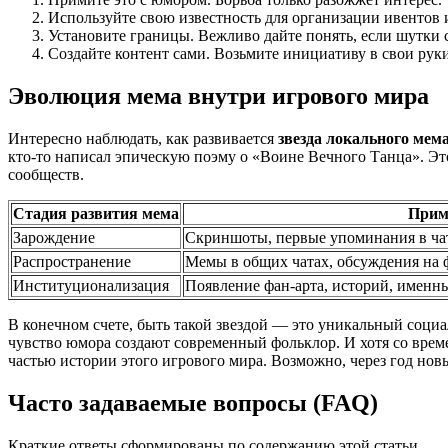
Используйте свою известность для организации ивентов
Установите границы. Вежливо дайте понять, если шутки 
Создайте контент сами. Возьмите инициативу в свои руки
Эволюция мема внутри игрового мира
Интересно наблюдать, как развивается
звезда локального мем
кто-то написал эпическую поэму о «Воине Вечного Танца». Эт
сообществ.
Стадия развития мема
Прим
Зарождение
Скриншоты, первые упоминания в ча
Распространение
Мемы в общих чатах, обсуждения на 
Институционализация
Появление фан-арта, историй, именны
В конечном счете, быть такой звездой — это уникальный соци
чувство юмора создают современный фольклор. И хотя со време
частью истории этого игрового мира. Возможно, через год нов
Часто задаваемые вопросы (FAQ)
Краткие ответы сформированы по содержанию этой статьи.