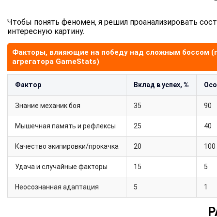
Чтобы понять феномен, я решил проанализировать сос
интересную картину.
Факторы, влияющие на победу над сложным боссом (
агрегатора GameStats)
Фактор
Вклад в успех, %
Осо
Знание механик боя
35
90
Мышечная память и рефлексы
25
40
Качество экипировки/прокачка
20
100
Удача и случайные факторы
15
5
Неосознанная адаптация
5
1
Р