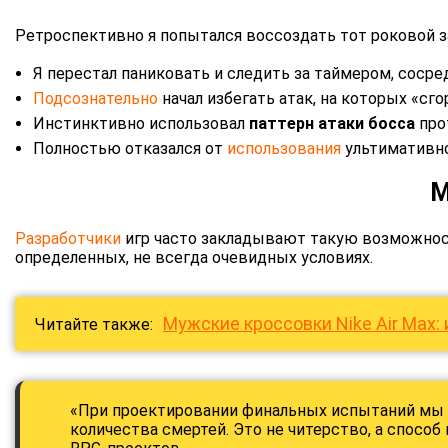
Ретроспективно я попытался воссоздать тот роковой за
Я перестал паниковать и следить за таймером, соср
Подсознательно
начал избегать атак, на которых «сг
Инстинктивно использовал
паттерн атаки босса
прот
Полностью отказался от
использования
ультимативно
М
Разработчики
игр часто закладывают такую возможнос
определенных, не всегда очевидных условиях.
Мужские кроссовки Nike Air Max:
Читайте также:
«При проектировании финальных испытаний мы и
количества смертей. Это не читерство, а спосо