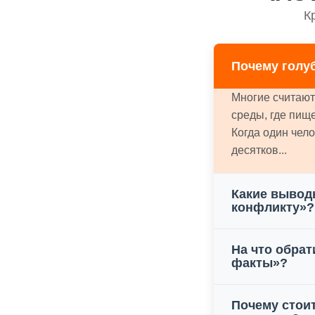
К
Почему голу
Многие считают
среды, где пищ
Когда один чел
десятков...
Какие вывод
конфликту»?
На что обрат
факты»?
Почему стои