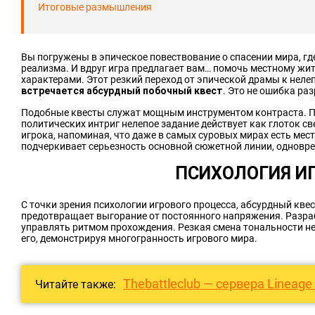
Итоговые размышления
Вы погружены в эпическое повествование о спасении мира, г
реализма. И вдруг игра предлагает вам… помочь местному жи
характерами. Этот резкий переход от эпической драмы к неле
встречается абсурдный побочный квест
. Это не ошибка ра
Подобные квесты служат мощным инструментом контраста. П
политических интриг нелепое задание действует как глоток с
игрока, напоминая, что даже в самых суровых мирах есть мест
подчеркивает серьезность основной сюжетной линии, одновре
ПСИХОЛОГИЯ И
С точки зрения психологии игрового процесса, абсурдный кв
предотвращает выгорание от постоянного напряжения. Разра
управлять ритмом прохождения. Резкая смена тональности не 
его, демонстрируя многогранность игрового мира.
Thebattleclub — сервера Lineage
Читайте также: