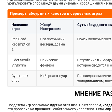
урегулировать спор между двумя учёными, ссорящимися из-з
Примеры абсурдных квестов в серьезных играх
Название
Жанр/
Суть абсурдного к
игры
Настроение
Red Dead
Реалистичный
Поиск экзотических 
Redemption
вестерн, драма
2
Elder Scrolls
Эпическое
Вступление в «Бардо
V: Skyrim
фэнтези
которое сводится к 
Cyberpunk
Киберпанк-нуар
Расследование исче
2077
холодильником, вос
МНЕНИЕ РА
Создатели игр осознанно идут на этот шаг. По их словам,
когд
это проверка на прочность собственного нарратива. Если мир