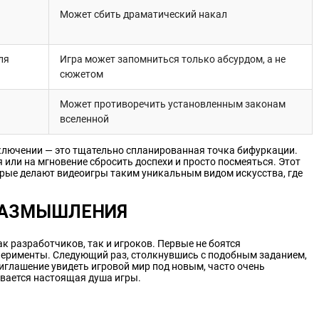
Может сбить драматический накал
ля
Игра может запомниться только абсурдом, а не
сюжетом
Может противоречить установленным законам
вселенной
ключении — это тщательно спланированная точка бифуркации.
 или на мгновение сбросить доспехи и просто посмеяться. Этот
торые делают видеоигры таким уникальным видом искусства, где
РАЗМЫШЛЕНИЯ
ак разработчиков, так и игроков. Первые не боятся
перименты. Следующий раз, столкнувшись с подобным заданием,
риглашение увидеть игровой мир под новым, часто очень
ывается настоящая душа игры.