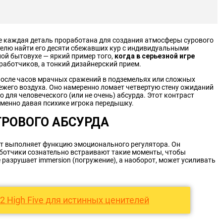
де каждая деталь проработана для создания атмосферы сурового
телю найти его десяти сбежавших кур с индивидуальными
пой бытовухе — яркий пример того,
когда в серьезной игре
зработчиков, а тонкий дизайнерский прием.
осле часов мрачных сражений в подземельях или сложных
вежего воздуха. Оно намеренно ломает четвертую стену ожиданий
о для человеческого (или не очень) абсурда. Этот контраст
менно давая психике игрока передышку.
ГРОВОГО АБСУРДА
ест выполняет функцию эмоционального регулятора. Он
ботчики сознательно встраивают такие моменты, чтобы
разрушает immersion (погружение), а наоборот, может усиливать
 2 High Five для истинных ценителей