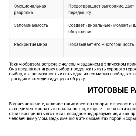
Эмоциональная
Предотвращает выгорание, дает
разрядка
передышку
Запоминаемость
Создает «виральные» моменты д
обсуждения
Раскрытие мира
Показывает его многогранность
Таким образом, встреча с нелепым заданием в эпическом при
Она предлагает игроку выбор: продолжить путь сурового героя
выбор, эта возможность и есть одна из тех малых свобод, ко
трагедия и комедия идут рука об руку.
ИТОГОВЫЕ 
В конечном счете, наличие таких квестов говорит о зрелости к
экспериментировать с тональностью, вторые — ценят эти экс
стоит воспринять его не как досадное недоразумение, а как п
человечным углом. Ведь именно в этих моментах порой и скр