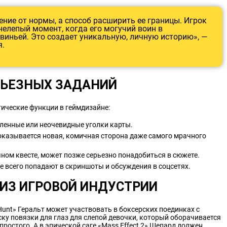
ение от нормы, а способ расширить ее границы. Игрок
нелепый момент, когда его могучий воин в
виньей. Это создает уникальную, личную историю», —
я.
РЬЕЗНЫХ ЗАДАНИЙ
тические функции в геймдизайне:
аленные или неочевидные уголки карты.
оказывается новая, комичная сторона даже самого мрачного
ном квесте, может позже серьезно понадобиться в сюжете.
 всего попадают в скриншоты и обсуждения в соцсетях.
ИЗ ИГРОВОЙ ИНДУСТРИИ
 Hunt» Геральт может участвовать в боксерских поединках с
ску повязки для глаз для слепой девочки, который оборачивается
простого. А в эпической саге «Mass Effect 2» Шепард должен