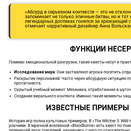
«Абсурд в серьезном контексте — это не отклон
запоминает не только эпичные битвы, но и тот 
легендарных доспехах гонялся за хрюкающей с
отмечает нарративный дизайнер Анна Вольска
ФУНКЦИИ НЕСЕ
Помимо эмоциональной разгрузки, такие квесты несут и прак
Исследование мира
: Они заставляют игрока посетить отд
Раскрытие персонажей: Часто через абсурдную ситуацию п
протагониста.
Скрытый учебный момент: Механика, отработанная в шуточ
Создание вирального контента: Именно такие моменты чаще
ИЗВЕСТНЫЕ ПРИМЕРЫ 
История игр полна культовых примеров. В «The Witcher 3: Wild
рокчими. В мрачной вселенной «Bloodborne» есть квест по пои
леденящей душу трагедией, начавшись с чего-то относительно 