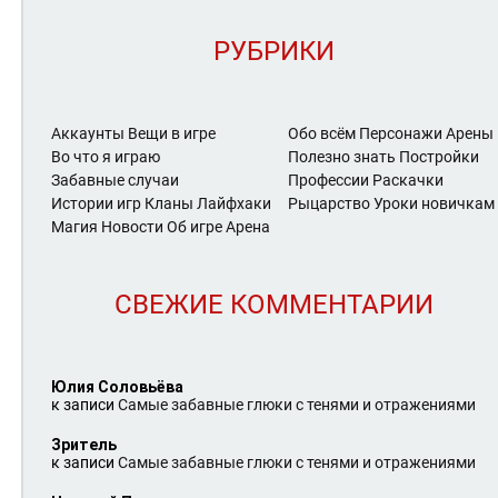
РУБРИКИ
Аккаунты
Вещи в игре
Обо всём
Персонажи Арены
Во что я играю
Полезно знать
Постройки
Забавные случаи
Профессии
Раскачки
Истории игр
Кланы
Лайфхаки
Рыцарство
Уроки новичкам
Магия
Новости
Об игре Арена
СВЕЖИЕ КОММЕНТАРИИ
Юлия Соловьёва
к записи
Самые забавные глюки с тенями и отражениями
Зритель
к записи
Самые забавные глюки с тенями и отражениями