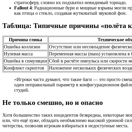
стратосферу, словно их подхватил невидимый торнадо.
Fallout 4
: Радиационные бури и мощные взрывы могли при
как птица о стекло, создавая жутковатый звуковой фон.
Таблица: Типичные причины «полёта 
Причина глюка
Техническое об
Ошибка коллизии
Отсутствие или несовпадение физическо
Нулевая масса
Переменная массы (mass) установлена в 
Ошибка в симуляции
Сбой в расчёте импульса или скорости 
Конфликт скриптов
Наложение нескольких физических возд
«Игроки часто думают, что такие баги — это просто смеш
один неправильный параметр в конфигурационном файле 
студий.
Не только смешно, но и опасно
Хотя большинство таких инцидентов безвредны, некоторые мог
или, что ещё хуже, обладать необъяснимо высокой уронной сил
читерства, позволяя игрокам взбираться в недоступные места.