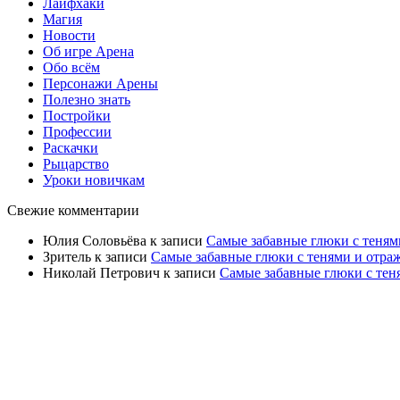
Лайфхаки
Магия
Новости
Об игре Арена
Обо всём
Персонажи Арены
Полезно знать
Постройки
Профессии
Раскачки
Рыцарство
Уроки новичкам
Свежие комментарии
Юлия Соловьёва
к записи
Самые забавные глюки с теням
Зритель
к записи
Самые забавные глюки с тенями и отра
Николай Петрович
к записи
Самые забавные глюки с тен