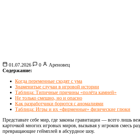
01.07.2026
0
Ареновец
Содержание:
Когда переменные сходят с ума
Знаменитые случаи в игровой истории
Таблица: Типичные причины «полёта камней»
Не только смешно, но и опасно
Как разработчики борются с аномалиями
Таблица: Игры и их «фирменные» физические глюки
Представьте себе мир, где законы гравитации — всего лишь ве
карточкой многих игровых миров, вызывая у игроков смесь раз
превращающие геймплей в абсурдное шоу.