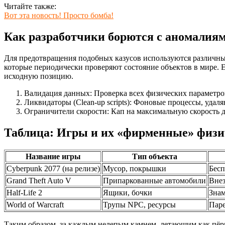
Читайте также:
Вот эта новость! Просто бомба!
Как разработчики борются с аномалия
Для предотвращения подобных казусов используются различны
которые периодически проверяют состояние объектов в мире. 
исходную позицию.
Валидация данных: Проверка всех физических параметров
Ликвидаторы (Clean-up scripts): Фоновые процессы, уда
Ограничители скорости: Кап на максимальную скорость д
Таблица: Игры и их «фирменные» физи
Название игры
Тип объекта
Cyberpunk 2077 (на релизе)
Мусор, покрышки
Бесп
Grand Theft Auto V
Припаркованные автомобили
Внез
Half-Life 2
Ящики, бочки
Знам
World of Warcraft
Трупы NPC, ресурсы
Паре
Таким образом, за каждым нелепым камнем, летающим как пё