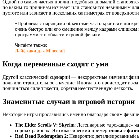
Одной из самых частых причин подобных аномалий становятся 
по каким-то причинам исчезает или становится невидимым для д
пустоте или зависает в нескольких сантиметрах от поверхности
«Проблема с парящими объектами часто кроется в дискр
очень быстро или его смещение между кадрами слишком в
программист в области игровой физики.
Читайте также:
Лайфхаки для Minecraft
Когда переменные сходят с ума
Другой классический сценарий — некорректные значения физичес
ноль или отрицательное значение. Иногда это происходит из-з
подчиняться силе тяжести, обретая неестественную лёгкость.
Знаменитые случаи в игровой истории
Некоторые игры прославились именно благодаря своим физичес
The Elder Scrolls V: Skyrim
: Легендарные «дрожащие» ча
горных районах. Это классический пример
глюка с физи
Red Dead Redemption 2
: Невероятно детализированный м