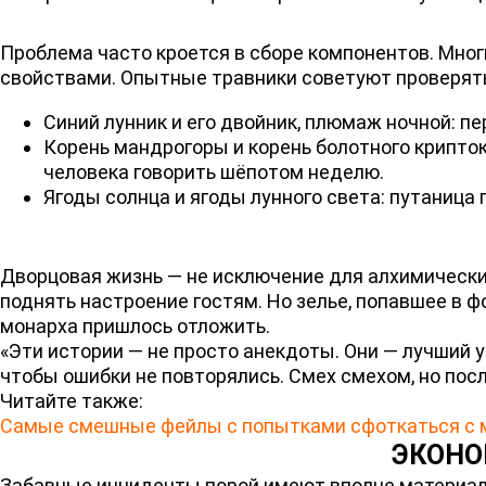
Проблема часто кроется в сборе компонентов. Мно
свойствами. Опытные травники советуют проверять 
Синий лунник и его двойник, плюмаж ночной: п
Корень мандрогоры и корень болотного крипто
человека говорить шёпотом неделю.
Ягоды солнца и ягоды лунного света: путаница
Дворцовая жизнь — не исключение для алхимических
поднять настроение гостям. Но зелье, попавшее в 
монарха пришлось отложить.
«Эти истории — не просто анекдоты. Они — лучший
чтобы ошибки не повторялись. Смех смехом, но пос
Читайте также:
Самые смешные фейлы с попытками сфоткаться с
ЭКОНО
Забавные инциденты порой имеют вполне материаль