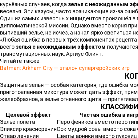
курьёзных случаев, когда
зелья с неожиданным э
веселья. Эти казусы, часто возникающие из-за оши
Один из самых известных инцидентов произошёл в 
дипломатической миссии. Однако вместо корня приз
выпивший зелье, не исчез, а начал ярко светиться
«Любая ошибка в первых трёх компонентах рецепта
всего
зелья с неожиданным эффектом
получаются 
трансмутационных наук, Аргиус Флинт.
Читайте также:
Batman: Arkham City — эталон супергеройских игр
КО
Защитные зелья — особая категория, где ошибка мо
приготовленная микстура может дать эффект, прям
желеобразное, а зелье огненного щита — притягивал
КЛАССИФИ
Целевой эффект
Частая ошибка в инг
Зелье полёта
Перо феникса вместо перо ги
Эликсир красноречия
Сок мудрой совы вместо сока 
Отвар лечения
Цветы арники вместо луковиц