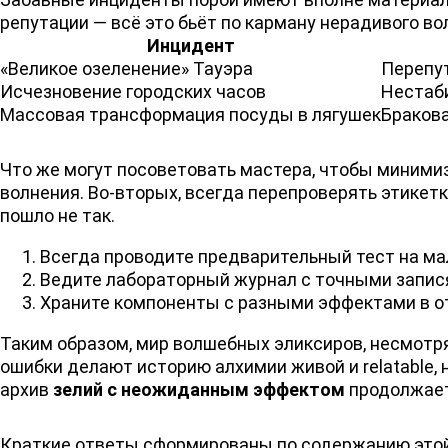
репутации — всё это бьёт по карману нерадивого в
Инцидент
«Великое озеленение» Тауэра
Перепут
Исчезновение городских часов
Нестаб
Массовая трансформация посуды в лягушек
Бракова
Что же могут посоветовать мастера, чтобы минимиз
волнения. Во-вторых, всегда перепроверять этикетки
пошло не так.
Всегда проводите предварительный тест на ма
Ведите лабораторный журнал с точными запися
Храните компоненты с разными эффектами в о
Таким образом, мир волшебных эликсиров, несмотря
ошибки делают историю алхимии живой и relatable, 
архив
зелий с неожиданным эффектом
продолжает 
Краткие ответы сформированы по содержанию этой