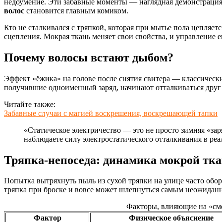
недоумение. Эти забавные моменты — наглядная демонстрация 
волос
становится главным комиком.
Кто не сталкивался с тряпкой, которая при мытье пола цепляет
сцепления. Мокрая ткань меняет свои свойства, и управление 
Почему волосы встают дыбом?
Эффект «ёжика» на голове после снятия свитера — классическ
получившие одноименный заряд, начинают отталкиваться друг от
Читайте также:
Забавные случаи с магией воскрешения, воскрешающей тапки
«Статическое электричество — это не просто зимняя «за
наблюдаете силу электростатического отталкивания в ре
Тряпка-непоседа: динамика мокрой тк
Попытка вытряхнуть пыль из сухой тряпки на улице часто обора
тряпка при броске и вовсе может шлепнуться самым неожиданн
Факторы, влияющие на «см
Фактор
Физическое объяснение