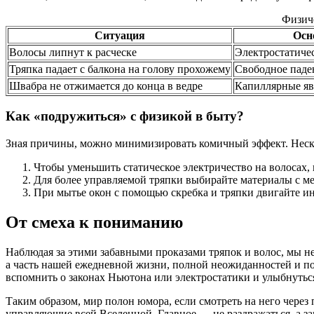
Физич
Ситуация
Осн
Волосы липнут к расческе
Электростатиче
Тряпка падает с балкона на голову прохожему
Свободное паде
Швабра не отжимается до конца в ведре
Капиллярные яв
Как «подружиться» с физикой в быту?
Зная причины, можно минимизировать комичный эффект. Неско
Чтобы уменьшить статическое электричество на волосах, 
Для более управляемой тряпки выбирайте материалы с ме
При мытье окон с помощью скребка и тряпки двигайте инс
От смеха к пониманию
Наблюдая за этими забавными проказами тряпок и волос, мы н
а часть нашей ежедневной жизни, полной неожиданностей и пов
вспомнить о законах Ньютона или электростатики и улыбнутьс
Таким образом, мир полон юмора, если смотреть на него чере
управляющие всей Вселенной. Главное — не раздражаться, а з