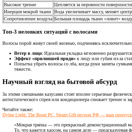
Высокое трение
Цепляется за неровности поверхности
Инерция мокрой ткани
Вода увеличивает массу, меняет цент
Сопротивление воздуха
Большая площадь ткани «ловит» возд
Топ-3 неловких ситуаций с волосами
Волосы порой живут своей жизнью, подчиняясь исключительн
Ветер в лицо
: Идеальная укладка мгновенно разрушается
Эффект «прилипшей пряди»
к лицу или губам из-за ста
Попытка убрать волосы со лба, когда руки заняты сумка
тяжести.
Научный взгляд на бытовой абсурд
За этими смешными казусами стоят вполне серьезные физическ
антистатического спрея или кондиционера снижает трение и за
Читайте также:
Dying Light: The Beast PC, Steam Gift регион РФ — ваш пропу
«Мокрая тряпка — это прекрасный демонстрационный мат
То, что кажется хаосом, на самом деле — предсказуемая 