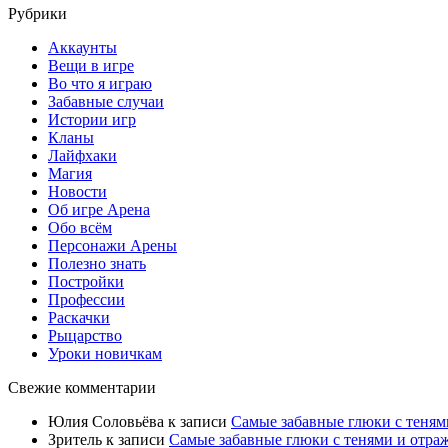
Рубрики
Аккаунты
Вещи в игре
Во что я играю
Забавные случаи
Истории игр
Кланы
Лайфхаки
Магия
Новости
Об игре Арена
Обо всём
Персонажи Арены
Полезно знать
Постройки
Профессии
Раскачки
Рыцарство
Уроки новичкам
Свежие комментарии
Юлия Соловьёва
к записи
Самые забавные глюки с теням
Зритель
к записи
Самые забавные глюки с тенями и отра