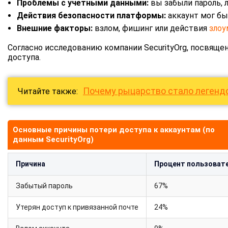
Проблемы с учетными данными:
вы забыли пароль, л
Действия безопасности платформы:
аккаунт мог бы
Внешние факторы:
взлом, фишинг или действия
зло
Согласно исследованию компании SecurityOrg, посвяще
доступа.
Почему рыцарство стало легенд
Читайте также:
Основные причины потери доступа к аккаунтам (по
данным SecurityOrg)
Причина
Процент пользоват
Забытый пароль
67%
Утерян доступ к привязанной почте
24%